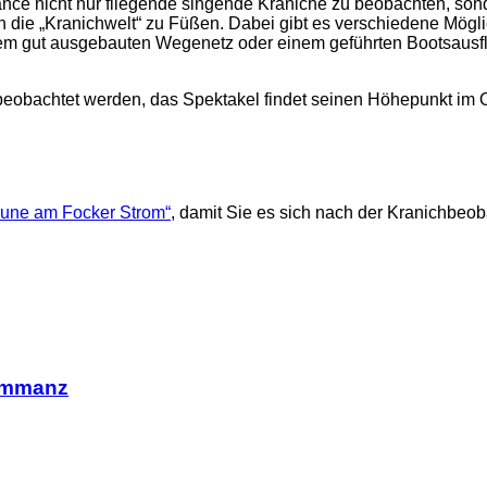
e nicht nur fliegende singende Kraniche zu beobachten, son
die „Kranichwelt“ zu Füßen. Dabei gibt es verschiedene Mögli
em gut ausgebauten Wegenetz oder einem geführten Bootsausflu
obachtet werden, das Spektakel findet seinen Höhepunkt im Ok
eune am Focker Strom“
, damit Sie es sich nach der Kranichbe
 Ummanz