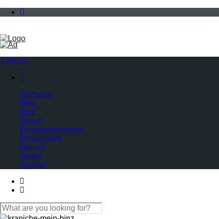
Menu

Startseite
Blog
Binz
Strand
Ferienwohnungen
Restaurants
Freizeit
Wetter
Anreise