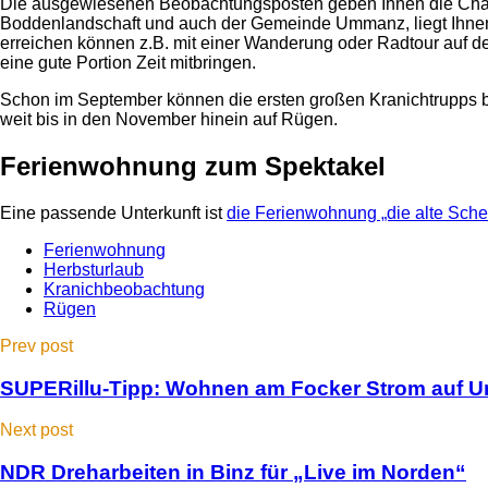
Die ausgewiesenen Beobachtungsposten geben Ihnen die Chanc
Boddenlandschaft und auch der Gemeinde Ummanz, liegt Ihnen 
erreichen können z.B. mit einer Wanderung oder Radtour auf d
eine gute Portion Zeit mitbringen.
Schon im September können die ersten großen Kranichtrupps be
weit bis in den November hinein auf Rügen.
Ferienwohnung zum Spektakel
Eine passende Unterkunft ist
die Ferienwohnung „die alte Sch
Ferienwohnung
Herbsturlaub
Kranichbeobachtung
Rügen
Prev post
SUPERillu-Tipp: Wohnen am Focker Strom auf
Next post
NDR Dreharbeiten in Binz für „Live im Norden“