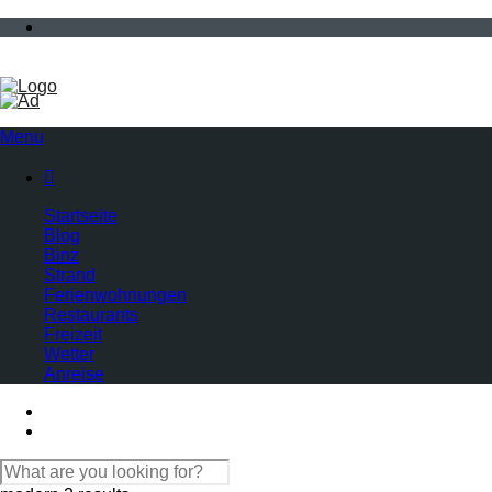
Menu

Startseite
Blog
Binz
Strand
Ferienwohnungen
Restaurants
Freizeit
Wetter
Anreise