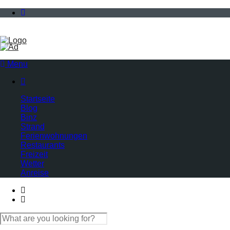
Menu

Startseite
Blog
Binz
Strand
Ferienwohnungen
Restaurants
Freizeit
Wetter
Anreise