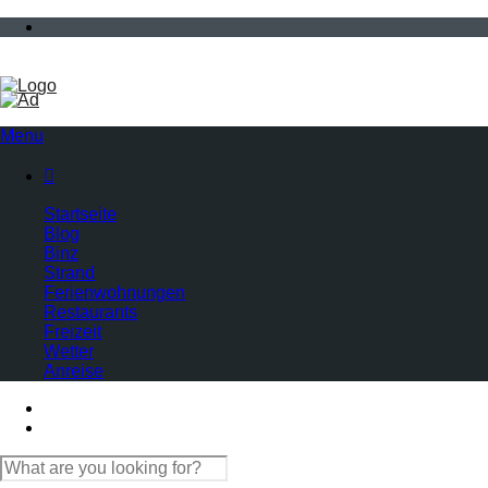
Menu

Startseite
Blog
Binz
Strand
Ferienwohnungen
Restaurants
Freizeit
Wetter
Anreise