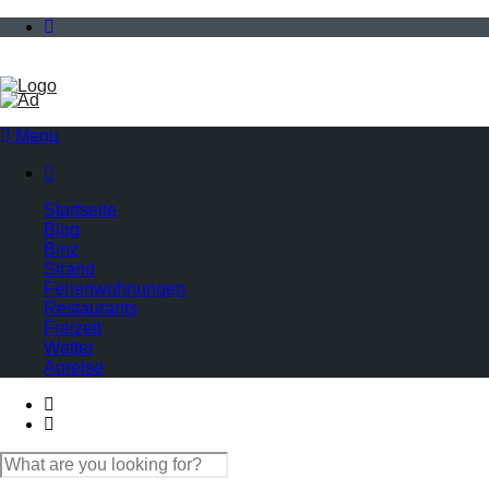
Menu

Startseite
Blog
Binz
Strand
Ferienwohnungen
Restaurants
Freizeit
Wetter
Anreise